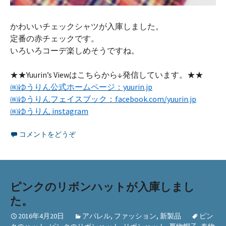
かわいいチェックシャツが入庫しました。
定番の赤チェックです。
いろいろコーデ楽しめそうですね。
★★Yuurin’s Viewはこちらから↓発信しています。★★
㈱ゆうりん公式ホームページ：yuurin.jp
㈱ゆうりんフェイスブック：facebook.com/yuurin.jp
㈱ゆうりん instagram
コメントをどうぞ
ピンクのリボンハットが入庫しまし
た。
2016年4月20日
アパレル
,
ファッション
,
新製品
ピン