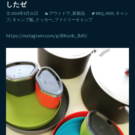
したゼ
2016年9月21日
アウトドア
,
新製品
BBQ
,
MSR
,
キャン
プ
,
キャンプ飯
,
クッカー
,
ファミリーキャンプ
https://instagram.com/p/BKcs4c_BxYi/