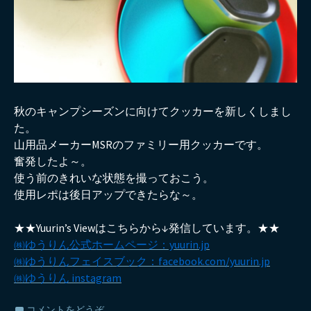
秋のキャンプシーズンに向けてクッカーを新しくしまし
た。
山用品メーカーMSRのファミリー用クッカーです。
奮発したよ～。
使う前のきれいな状態を撮っておこう。
使用レポは後日アップできたらな～。
★★Yuurin’s Viewはこちらから↓発信しています。★★
㈱ゆうりん公式ホームページ：yuurin.jp
㈱ゆうりんフェイスブック：facebook.com/yuurin.jp
㈱ゆうりん instagram
コメントをどうぞ