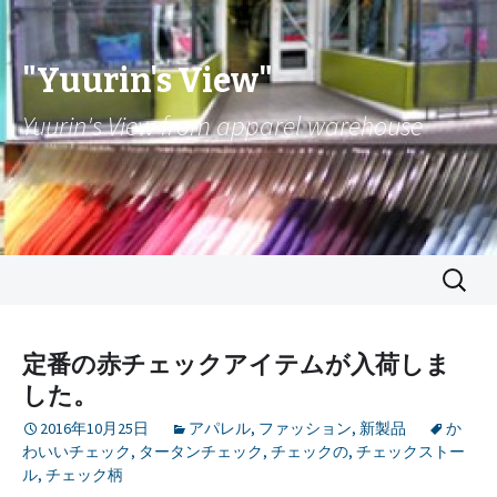
"Yuurin's View"
Yuurin's View from apparel warehouse
コンテンツへ移動
検
索:
定番の赤チェックアイテムが入荷しま
した。
2016年10月25日
アパレル
,
ファッション
,
新製品
か
わいいチェック
,
タータンチェック
,
チェックの
,
チェックストー
ル
,
チェック柄