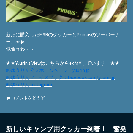
新たに購入したMSRのクッカーとPrimusのツーバーナ
ー、onja。
似合うわ～～
★★Yuurin’s Viewはこちらから↓発信しています。★★
㈱ゆうりん公式ホームページ：yuurin.jp
㈱ゆうりんフェイスブック：facebook.com/yuurin.jp
㈱ゆうりん instagram
コメントをどうぞ
新しいキャンプ用クッカー到着！ 奮発