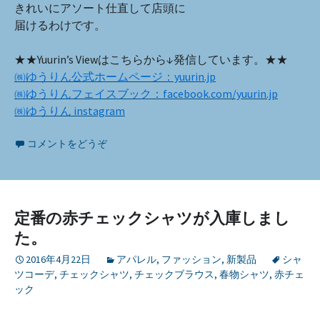
きれいにアソート仕直して店頭に
届けるわけです。
★★Yuurin’s Viewはこちらから↓発信しています。★★
㈱ゆうりん公式ホームページ：yuurin.jp
㈱ゆうりんフェイスブック：facebook.com/yuurin.jp
㈱ゆうりん instagram
コメントをどうぞ
定番の赤チェックシャツが入庫しまし
た。
2016年4月22日
アパレル
,
ファッション
,
新製品
シャ
ツコーデ
,
チェックシャツ
,
チェックブラウス
,
春物シャツ
,
赤チェ
ック