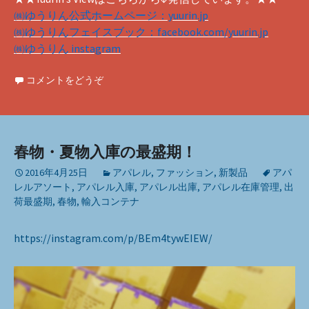
㈱ゆうりん公式ホームページ：yuurin.jp
㈱ゆうりんフェイスブック：facebook.com/yuurin.jp
㈱ゆうりん instagram
コメントをどうぞ
春物・夏物入庫の最盛期！
2016年4月25日
アパレル
,
ファッション
,
新製品
アパ
レルアソート
,
アパレル入庫
,
アパレル出庫
,
アパレル在庫管理
,
出
荷最盛期
,
春物
,
輸入コンテナ
https://instagram.com/p/BEm4tywEIEW/