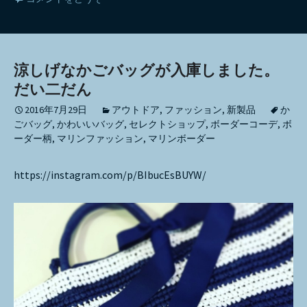
涼しげなかごバッグが入庫しました。
だい二だん
2016年7月29日
アウトドア
,
ファッション
,
新製品
か
ごバッグ
,
かわいいバッグ
,
セレクトショップ
,
ボーダーコーデ
,
ボ
ーダー柄
,
マリンファッション
,
マリンボーダー
https://instagram.com/p/BIbucEsBUYW/