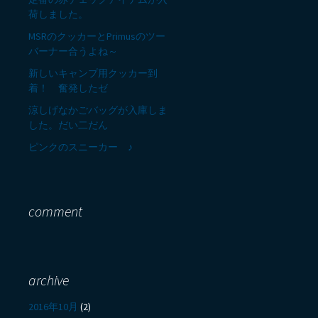
荷しました。
MSRのクッカーとPrimusのツー
バーナー合うよね～
新しいキャンプ用クッカー到
着！ 奮発したゼ
涼しげなかごバッグが入庫しま
した。だい二だん
ピンクのスニーカー ♪
comment
archive
2016年10月
(2)