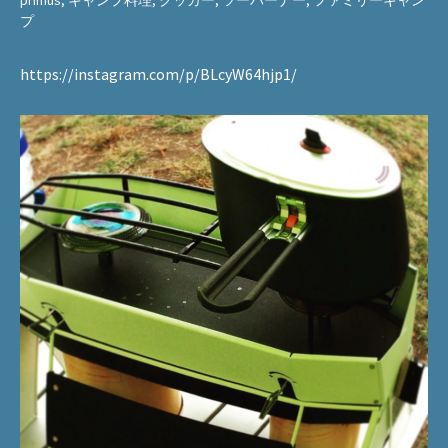
primus
,
キャンプ料理
,
クッカー
,
ツーバーナー
,
ファミリーキャン
プ
https://instagram.com/p/BLcyW64hjp1/