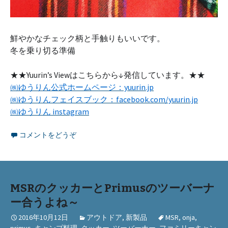
鮮やかなチェック柄と手触りもいいです。
冬を乗り切る準備
★★Yuurin’s Viewはこちらから↓発信しています。★★
㈱ゆうりん公式ホームページ：yuurin.jp
㈱ゆうりんフェイスブック：facebook.com/yuurin.jp
㈱ゆうりん instagram
コメントをどうぞ
MSRのクッカーとPrimusのツーバーナ
ー合うよね～
2016年10月12日
アウトドア
,
新製品
MSR
,
onja
,