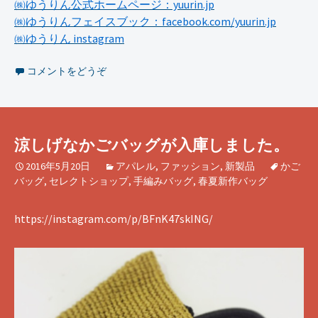
㈱ゆうりん公式ホームページ：yuurin.jp
㈱ゆうりんフェイスブック：facebook.com/yuurin.jp
㈱ゆうりん instagram
コメントをどうぞ
涼しげなかごバッグが入庫しました。
2016年5月20日
アパレル
,
ファッション
,
新製品
かご
バッグ
,
セレクトショップ
,
手編みバッグ
,
春夏新作バッグ
https://instagram.com/p/BFnK47skING/