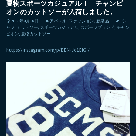
夏物スポーツカジュアル！ チャンピ
オンのカットソーが入荷しました。
2016年4月18日
アパレル
,
ファッション
,
新製品
Tシ
ャツ
,
カットソー
,
スポーツカジュアル
,
スポーツブランド
,
チャン
ピオン
,
夏物カットソー
https://instagram.com/p/BEN-Jd1EIGl/